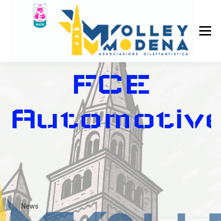
FCE
Automotiv
News